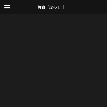
舞台「
虚の王:‖
」
Home
Goods
Introduction
Story
Cast
Schedule
Access
Ticket
応援ビジュアルについて